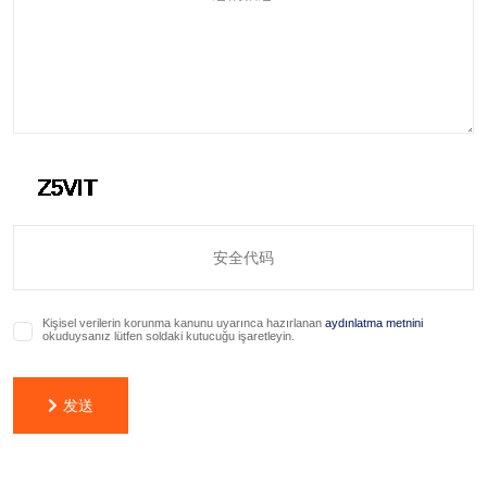
Kişisel verilerin korunma kanunu uyarınca hazırlanan
aydınlatma metnini
okuduysanız lütfen soldaki kutucuğu işaretleyin.
发送
发送